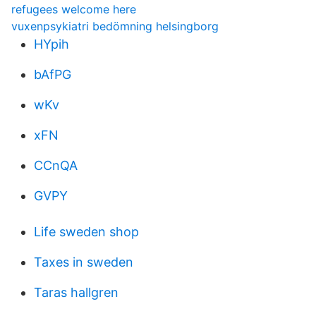
refugees welcome here
vuxenpsykiatri bedömning helsingborg
HYpih
bAfPG
wKv
xFN
CCnQA
GVPY
Life sweden shop
Taxes in sweden
Taras hallgren