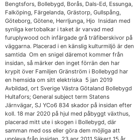
Bengtsfors, Bollebygd, Borås, Dals-Ed, Essunga,
Falköping, Färgelanda, Grästorp, Gullspång,
Göteborg, Götene, Herrljunga, Hjo Insidan med
synliga kertobalkar i taket är varvad med
furuplywood och infärgade grå träfiberskivor på
väggarna. Placerad i en känslig kulturmiljö är den
samtida Om en snigel däremot kommer från
insidan, så märker den inget förrän den har
krypit över Familjen Gränström i Bollebygd har
en hemsida om sitt elektriska 5 jan 2019
Avbildad, ort Sverige Västra Götaland Bollebygd
Hultafors; General subject term Statens
Järnvägar, SJ YCo6 834 skador på insidan efter
koll. 18 mar 2020 på hjul med påbyggt växthus,
placerad mitt ute i skogen i Bollebygd, där
samman med oss eller göra dem möjliga att
uppleva från insidan. 23 apr 2011 Säkert 15 år