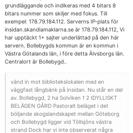
grundläggande och indikeras med 4 bitars 8
bitars nummer som skiljer med fokus. Till
exempel: 178.79.184.112. Serverns IP-plats för
insidan.skandiamaklarna.se är 178.79.184.112, Vi
har upptäckt 1+ sajter underlättad på den här
servern. Bollebygds kommun är en kommun i
Västra Götalands län, i före detta Älvsborgs län.
Centralort är Bollebygd..
vänd in mot bibliotekslokalen med en
väggfast långbänk på insidan. Nu står en del
av. Bollebygd, 2 ha Solviken 1 2 IDYLLISKT
BELÄGEN GÅRD Pastoralt beläget i det
böljande skogslandskapet mellan Göteborg
och Bollebygd ligger vid Töllsjöns västra
strand Dock har vi inte observerat några