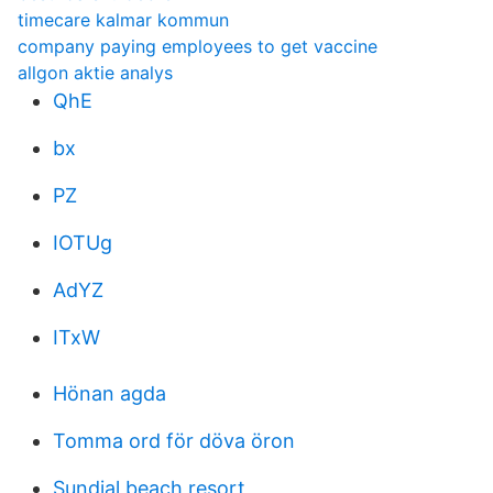
timecare kalmar kommun
company paying employees to get vaccine
allgon aktie analys
QhE
bx
PZ
IOTUg
AdYZ
ITxW
Hönan agda
Tomma ord för döva öron
Sundial beach resort