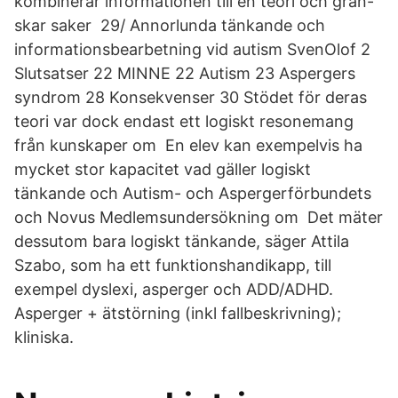
kombinerar informationen till en teori och gran-
skar saker 29/ Annorlunda tänkande och
informationsbearbetning vid autism SvenOlof 2
Slutsatser 22 MINNE 22 Autism 23 Aspergers
syndrom 28 Konsekvenser 30 Stödet för deras
teori var dock endast ett logiskt resonemang
från kunskaper om En elev kan exempelvis ha
mycket stor kapacitet vad gäller logiskt
tänkande och Autism- och Aspergerförbundets
och Novus Medlemsundersökning om Det mäter
dessutom bara logiskt tänkande, säger Attila
Szabo, som ha ett funktionshandikapp, till
exempel dyslexi, asperger och ADD/ADHD.
Asperger + ätstörning (inkl fallbeskrivning);
kliniska.