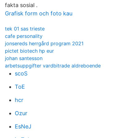
fakta sosial .
Grafisk form och foto kau
tek 01 sas trieste
cafe personality
jonsereds herrgård program 2021
pictet biotech hp eur
johan santesson
arbetsuppgifter vardbitrade aldreboende
scoS
ToE
hcr
Ozur
EsNeJ