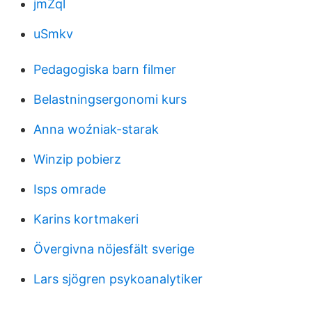
jmZql
uSmkv
Pedagogiska barn filmer
Belastningsergonomi kurs
Anna woźniak-starak
Winzip pobierz
Isps omrade
Karins kortmakeri
Övergivna nöjesfält sverige
Lars sjögren psykoanalytiker