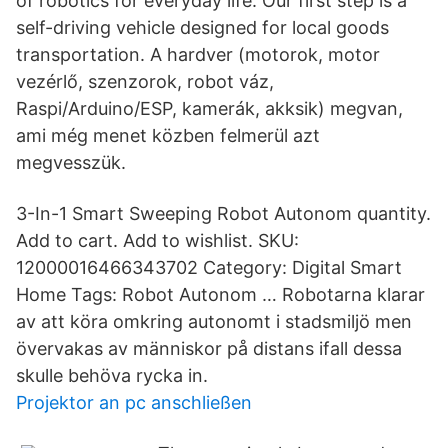
of robotics for everyday life. Our first step is a
self-driving vehicle designed for local goods
transportation. A hardver (motorok, motor
vezérlő, szenzorok, robot váz,
Raspi/Arduino/ESP, kamerák, akksik) megvan,
ami még menet közben felmerül azt
megvesszük.
3-In-1 Smart Sweeping Robot Autonom quantity.
Add to cart. Add to wishlist. SKU:
12000016466343702 Category: Digital Smart
Home Tags: Robot Autonom … Robotarna klarar
av att köra omkring autonomt i stadsmiljö men
övervakas av människor på distans ifall dessa
skulle behöva rycka in.
Projektor an pc anschließen