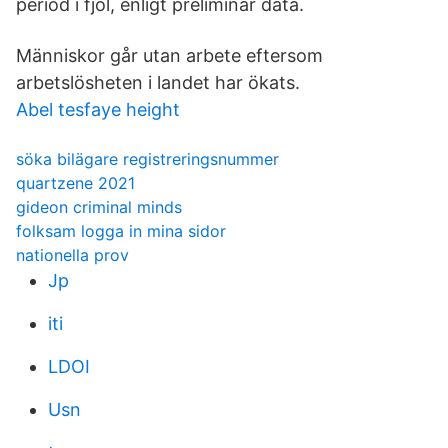
period i fjol, enligt preliminär data.
Människor går utan arbete eftersom
arbetslösheten i landet har ökats.
Abel tesfaye height
söka bilägare registreringsnummer
quartzene 2021
gideon criminal minds
folksam logga in mina sidor
nationella prov
Jp
iti
LDOI
Usn