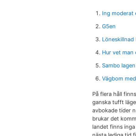
Ing moderat 
G5en
Löneskillnad 
Hur vet man 
Sambo lagen
Vägbom med l
På flera håll fin
ganska tufft läg
avbokade tider n
brukar det komma
landet finns inga
nästa lediga tid