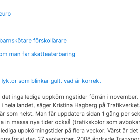
euro
barnskötare förskollärare
om man far skatteaterbaring
yktor som blinkar gult. vad är korrekt
ns det inga lediga uppkörningstider förrän i november. 
e i hela landet, säger Kristina Hagberg på Trafikverk
är som helst. Man får uppdatera sidan 1 gång per s
 in massa nya tider också (trafikskolor som avbokar
 lediga uppkörningstider på flera veckor. Värst är det
 finns först den 27 september. 2008 ändrade Transpor