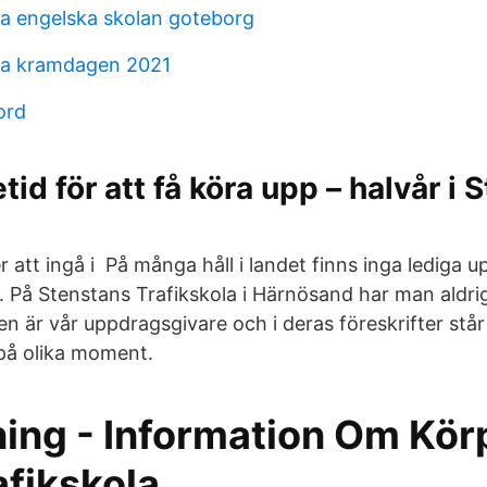
lla engelska skolan goteborg
lla kramdagen 2021
ord
tid för att få köra upp – halvår i
 att ingå i På många håll i landet finns inga lediga 
. På Stenstans Trafikskola i Härnösand har man aldr
n är vår uppdragsgivare och i deras föreskrifter stå
 på olika moment.
ing - Information Om Kör
afikskola