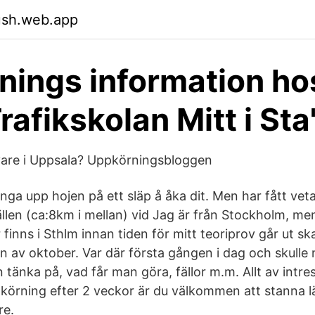
ush.web.app
dnings information ho
rafikskolan Mitt i Sta
vare i Uppsala? Uppkörningsbloggen
nga upp hojen på ett släp å åka dit. Men har fått vet
tällen (ca:8km i mellan) vid Jag är från Stockholm, me
finns i Sthlm innan tiden för mitt teoriprov går ut ska
n av oktober. Var där första gången i dag och skulle nu
 tänka på, vad får man göra, fällor m.m. Allt av intres
pkörning efter 2 veckor är du välkommen att stanna lä
re.