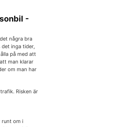
sonbil -
 det några bra
 det inga tider,
hålla på med att
 att man klarar
ider om man har
rafik. Risken är
r runt om i