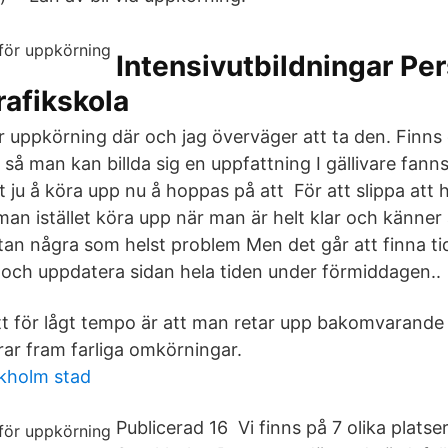
Intensivutbildningar Per
rafikskola
ör uppkörning där och jag överväger att ta den. Finns
a så man kan billda sig en uppfattning I gällivare fanns
 ju å köra upp nu å hoppas på att För att slippa att 
 man istället köra upp när man är helt klar och känner
tan några som helst problem Men det går att finna t
a och uppdatera sidan hela tiden under förmiddagen..
 för lågt tempo är att man retar upp bakomvarande t
ar fram farliga omkörningar.
ckholm stad
Publicerad 16 Vi finns på 7 olika platse