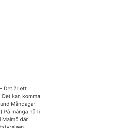
– Det är ett
et. Det kan komma
ekund Måndagar
) På många håll i
 i Malmö där
tstyrelsen