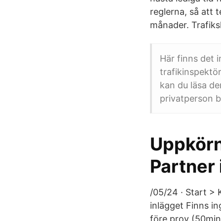
reglerna, så att t
månader. Trafiks
Här finns det 
trafikinspektö
kan du läsa de
privatperson 
Uppkörni
Partner 
/05/24 · Start >
inlägget Finns i
före prov (50min