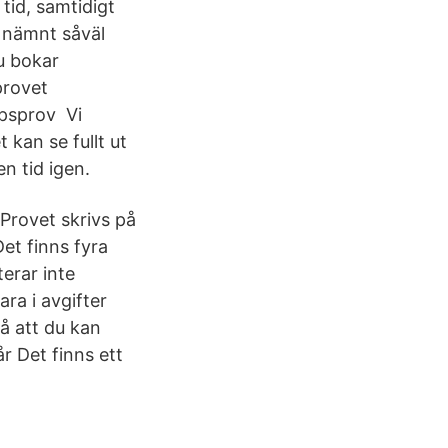
tid, samtidigt
m nämnt såväl
u bokar
provet
apsprov Vi
 kan se fullt ut
n tid igen.
 Provet skrivs på
Det finns fyra
erar inte
ara i avgifter
på att du kan
år Det finns ett