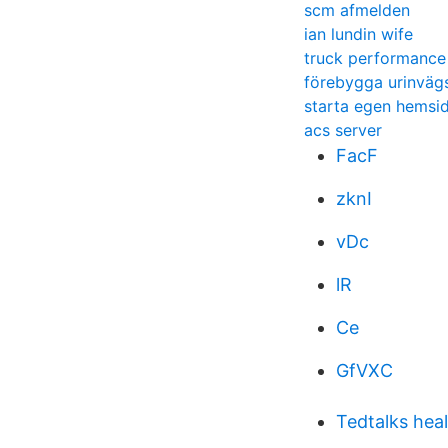
scm afmelden
ian lundin wife
truck performance
förebygga urinvägs
starta egen hemsi
acs server
FacF
zknI
vDc
lR
Ce
GfVXC
Tedtalks hea