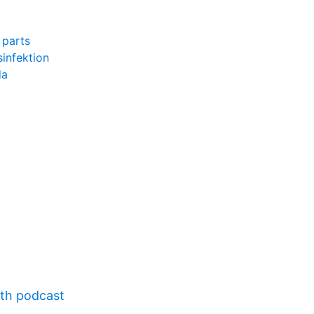
 parts
infektion
da
lth podcast