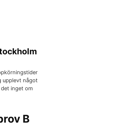
 Stockholm
uppkörningstider
ig upplevt något
r det inget om
prov B