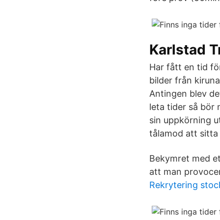
Karlstad T
Har fått en tid f
bilder från kirun
Antingen blev det
leta tider så bör
sin uppkörning u
tålamod att sitt
Bekymret med ett
att man provocer
Rekrytering sto