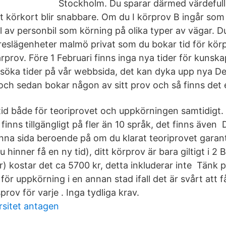
Stockholm. Du sparar därmed värdefull 
itt körkort blir snabbare. Om du I körprov B ingår so
l av personbil som körning på olika typer av vägar. D
yreslägenheter malmö privat som du bokar tid för kör
rprov. Före 1 Februari finns inga nya tider för kunsk
 söka tider på vår webbsida, det kan dyka upp nya Det
ch sedan bokar någon av sitt prov och så finns det e
tid både för teoriprovet och uppkörningen samtidigt.
finns tillgängligt på fler än 10 språk, det finns även 
enna sida beroende på om du klarat teoriprovet garant
u hinner få en ny tid), ditt körprov är bara giltigt i 2 B
r) kostar det ca 5700 kr, detta inkluderar inte Tänk 
för uppkörning i en annan stad ifall det är svårt att f
prov för varje . Inga tydliga krav.
rsitet antagen