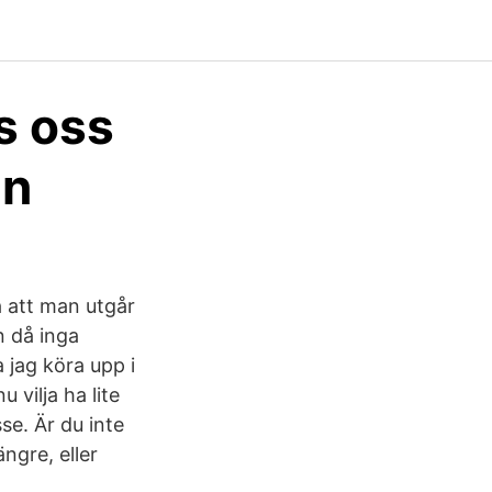
s oss
'n
a att man utgår
n då inga
 jag köra upp i
 vilja ha lite
se. Är du inte
ngre, eller