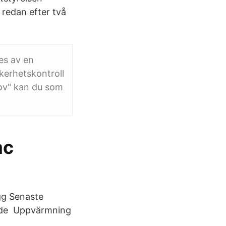
r redan efter två
ses av en
äkerhetskontroll
rov" kan du som
mc
gg Senaste
ckade Uppvärmning