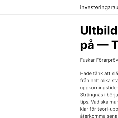
investeringara
Ultbil
på — T
Fuskar Förarprö
Hade tänk att slä
från helt olika s
uppkörningstider 
Strängnäs i börja
tips. Vad ska man
klar för teori-up
återkomma sena