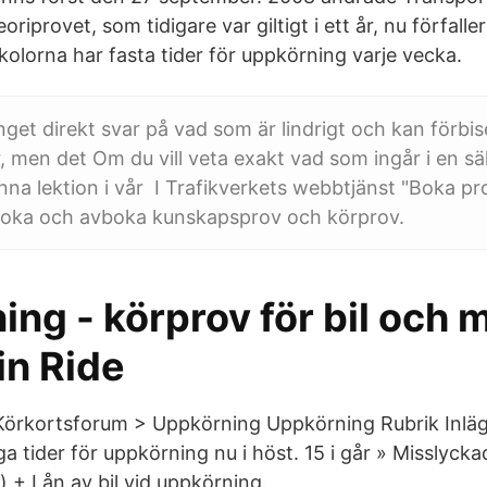
eoriprovet, som tidigare var giltigt i ett år, nu förfalle
kolorna har fasta tider för uppkörning varje vecka.
inget direkt svar på vad som är lindrigt och kan förbi
r, men det Om du vill veta exakt vad som ingår i en s
nna lektion i vår I Trafikverkets webbtjänst "Boka p
boka och avboka kunskapsprov och körprov.
ng - körprov för bil och 
in Ride
 Körkortsforum > Uppkörning Uppkörning Rubrik Inlä
nga tider för uppkörning nu i höst. 15 i går » Missly
) + Lån av bil vid uppkörning.