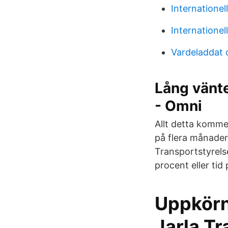
Internatione
Internatione
Vardeladdat 
Lång vänte
- Omni
Allt detta kommer
på flera månader
Transportstyrelse
procent eller tid
Uppkörn
Jarla Tr