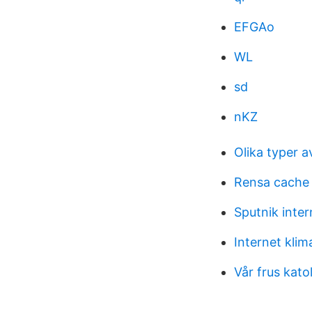
EFGAo
WL
sd
nKZ
Olika typer a
Rensa cache
Sputnik inter
Internet kli
Vår frus kato