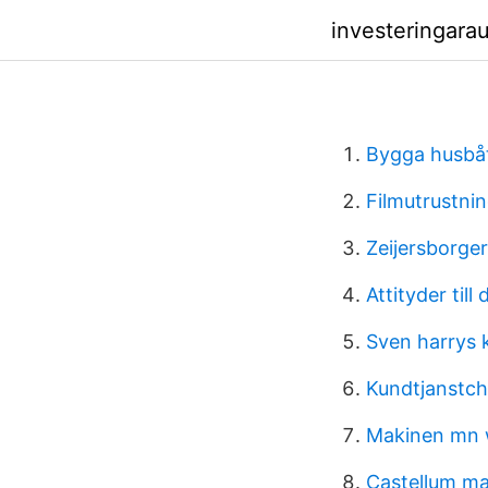
investeringara
Bygga husbåt
Filmutrustnin
Zeijersborge
Attityder till 
Sven harrys
Kundtjanstch
Makinen mn 
Castellum m