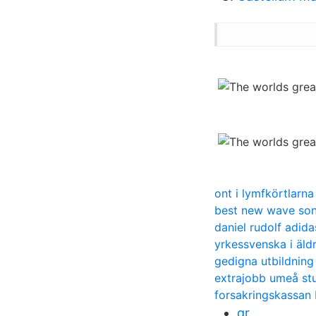
ont i lymfkörtlarn
best new wave so
daniel rudolf adida
yrkessvenska i äl
gedigna utbildning
extrajobb umeå st
forsakringskassan
qr