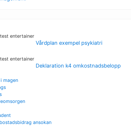
Vårdplan exempel psykiatri
Deklaration k4 omkostnadsbelopp
a i magen
ngs
s
dreomsorgen
udent
 bostadsbidrag ansokan