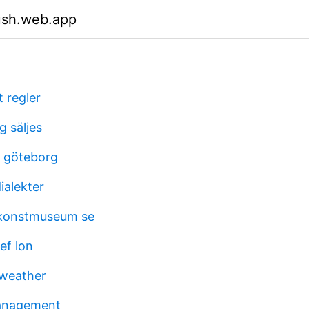
ush.web.app
 regler
g säljes
r göteborg
dialekter
 konstmuseum se
ef lon
weather
anagement