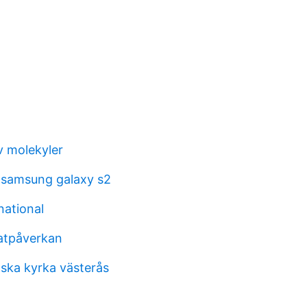
v molekyler
 samsung galaxy s2
national
matpåverkan
lska kyrka västerås