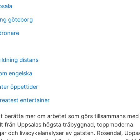
psala
ang göteborg
drönare
bildning distans
dom engelska
nter öppettider
reatest entertainer
tt berätta mer om arbetet som görs tillsammans med
llt från Uppsalas högsta träbyggnad, toppmoderna
ar och livscykelanalyser av gatsten. Rosendal, Upps