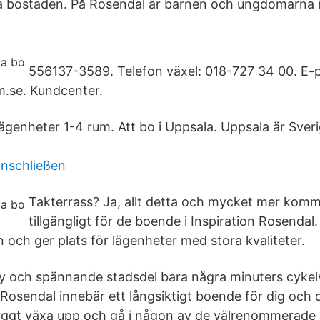
ma bostaden. På Rosendal är barnen och ungdomarna m
556137-3589. Telefon växel: 018-727 34 00. E-p
.se. Kundcenter.
ägenheter 1-4 rum. Att bo i Uppsala. Uppsala är Sveri
anschließen
Takterrass? Ja, allt detta och mycket mer komm
tillgängligt för de boende i Inspiration Rosenda
n och ger plats för lägenheter med stora kvaliteter.
y och spännande stadsdel bara några minuters cykel
 Rosendal innebär ett långsiktigt boende för dig och d
ryggt växa upp och gå i någon av de välrenommerade