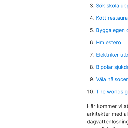
Sök skola up
Kött restaur
Bygga egen 
Hm estero
Elektriker ut
Bipolär sjuk
Väla hälsoce
The worlds g
Här kommer vi a
arkitekter med a
dagvattenlösning