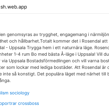
ush.web.app
en genomsyras av trygghet, engagemang i närmiljön
dhet och hållbarhet.Totalt kommer det i Rosendal at
al - Uppsala Trygga hem i ett naturnära läge. Rosend
nheter 1-4 rum Bo med bästa Å-läge i Uppsala! Vill du
r via Uppsala Bostadsförmedlingen och vill varna bo
ter som lockar med lediga bostäder. Att Rosendal är o
 inte så konstigt. Det populära läget med närhet till
många.
ralism sociology
pportrar crossboss