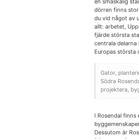
en småskalig sta
dörren finns sto
du vid något av 
allt: arbetet, Up
fjärde största s
centrala delarna
Europas största
Gator, planteri
Södra Rosendal
projektera, by
I Rosendal finns
byggemenskapen 
Dessutom är Ros