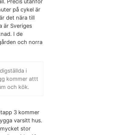
l. Precis utanför
uter på cykel är
det nära till
a är Sveriges
nad. I de
dgården och norra
igställda i
ygg kommer attt
rum och kök.
I etapp 3 kommer
gga varsitt hus.
 mycket stor