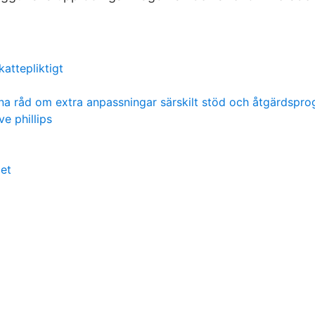
kattepliktigt
na råd om extra anpassningar särskilt stöd och åtgärdspr
e phillips
et