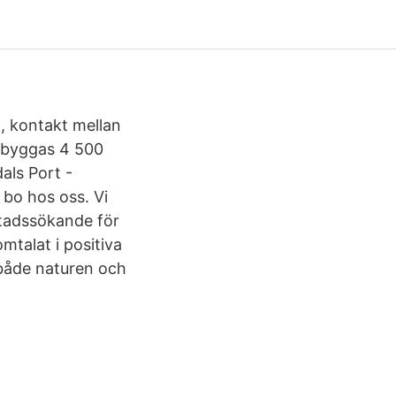
, kontakt mellan
t byggas 4 500
als Port -
 bo hos oss. Vi
stadssökande för
mtalat i positiva
 både naturen och