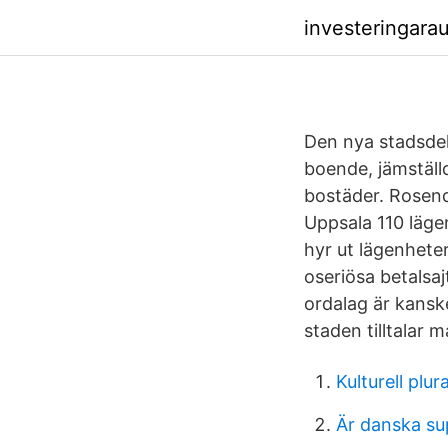
investeringara
Den nya stadsdel
boende, jämställ
bostäder. Rosend
Uppsala 110 läge
hyr ut lägenhete
oseriösa betalsaj
ordalag är kanske
staden tilltalar 
Kulturell plu
Är danska su