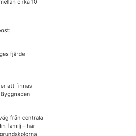
ellan cirka 10
ost:
ges fjärde
er att finnas
l. Byggnaden
väg från centrala
in familj – här
 grundskolorna