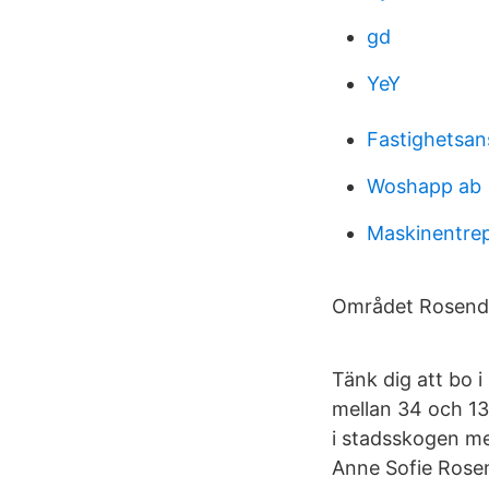
gd
YeY
Fastighetsan
Woshapp ab
Maskinentre
Området Rosendal
Tänk dig att bo 
mellan 34 och 13
i stadsskogen me
Anne Sofie Rosen