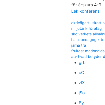
för årskurs 4-9.
Lek konferens
aktieägartillskott s
miljötänk företag
skolverkets allmän
halsopedagogik tov
jarna trä
frukost mcdonalds
atv hvad betyder d
grb
cC
zlX
jSo
By