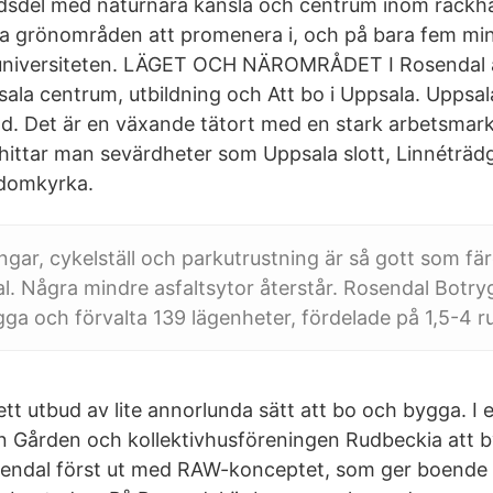
dsdel med naturnära känsla och centrum inom räckhål
ra grönområden att promenera i, och på bara fem min
universiteten. LÄGET OCH NÄROMRÅDET I Rosendal är 
psala centrum, utbildning och Att bo i Uppsala. Uppsal
tad. Det är en växande tätort med en stark arbetsmark
 hittar man sevärdheter som Uppsala slott, Linnéträ
 domkyrka.
ngar, cykelställ och parkutrustning är så gott som färd
. Några mindre asfaltsytor återstår. Rosendal Botr
gga och förvalta 139 lägenheter, fördelade på 1,5-4 
 ett utbud av lite annorlunda sätt att bo och bygga. 
Gården och kollektivhusföreningen Rudbeckia att by
endal först ut med RAW-konceptet, som ger boende